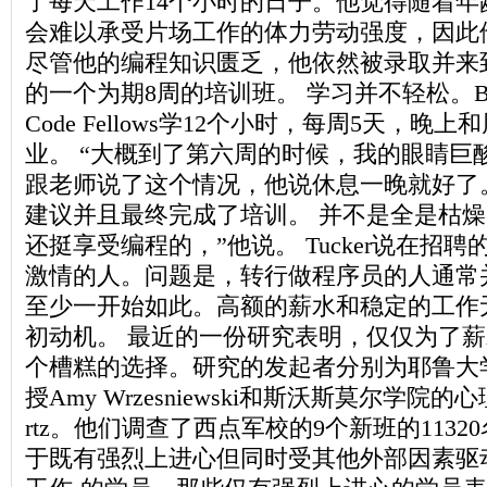
了每天工作14个小时的日子。他觉得随着年
会难以承受片场工作的体力劳动强度，因此
尽管他的编程知识匮乏，他依然被录取并来
的一个为期8周的培训班。 学习并不轻松。Bab
Code Fellows学12个小时，每周5天，
业。 “大概到了第六周的时候，我的眼睛巨酸
跟老师说了这个情况，他说休息一晚就好了。” B
建议并且最终完成了培训。 并不是全是枯燥
还挺享受编程的，”他说。 Tucker说在招
激情的人。问题是，转行做程序员的人通常
至少一开始如此。高额的薪水和稳定的工作
初动机。 最近的一份研究表明，仅仅为了
个槽糕的选择。研究的发起者分别为耶鲁大
授Amy Wrzesniewski和斯沃斯莫尔学院的心理
rtz。他们调查了西点军校的9个新班的113
于既有强烈上进心但同时受其他外部因素驱