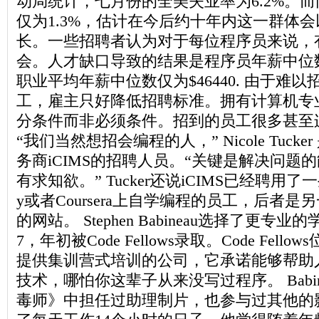
动局统计，七月份的全美失业率为6.2%。
仅为1.3%，估计在今后约十年内这一群体会
长。一些招聘者认为对于每位程序员来说，
会。人才缺口导致的结果是程序员年薪中位数为
职业平均年薪中位数仅为$46440. 由于难
工，雇主只好降低招聘标准。拥有计算机专
分条件而非必须条件。招到的员工很多甚至
“我们当然想招会编程的人，” Nicole Tuck
务商iCIMS的招聘人员。“关键是解决问题
有求知欲。” Tucker还说iCIMS已经聘用了一
y或者Coursera上自学编程的员工，后者
的网站。 Stephen Babineau选择了更专业的学
7，年初被Code Fellows录取。Code Fel
提供集训营式培训的公司，它承诺能够帮助
技术，哪怕你这辈子从来没写过程序。 Babi
毒师》中担任过助理制片，也参与过其他的