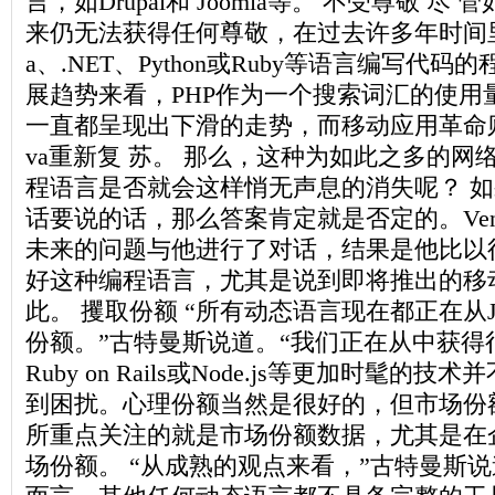
言，如Drupal和 Joomla等。 不受尊敬 
来仍无法获得任何尊敬，在过去许多年时间里
a、.NET、Python或Ruby等语言编写代
展趋势来看，PHP作为一个搜索词汇的使用
一直都呈现出下滑的走势，而移动应用革命则让Obj
va重新复 苏。 那么，这种为如此之多的网
程语言是否就会这样悄无声息的消失呢？ 
话要说的话，那么答案肯定就是否定的。Ventur
未来的问题与他进行了对话，结果是他比以
好这种编程语言，尤其是说到即将推出的移动
此。 攫取份额 “所有动态语言现在都正在从Ja
份额。”古特曼斯说道。“我们正在从中获得
Ruby on Rails或Node.js等更加时髦
到困扰。心理份额当然是很好的，但市场份
所重点关注的就是市场份额数据，尤其是在
场份额。 “从成熟的观点来看，”古特曼斯