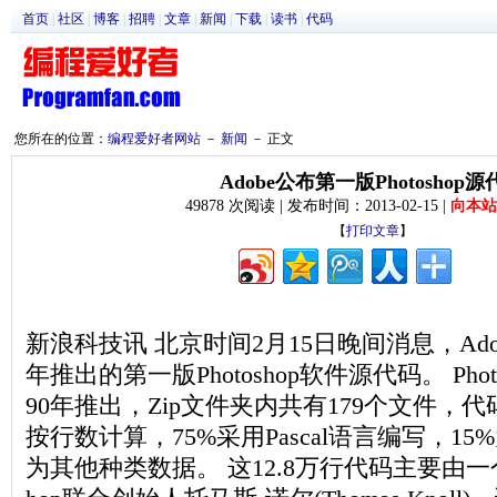
首页
|
社区
|
博客
|
招聘
|
文章
|
新闻
|
下载
|
读书
|
代码
您所在的位置：
编程爱好者网站
－
新闻
－ 正文
Adobe公布第一版Photoshop源
49878 次阅读 | 发布时间：2013-02-15 |
向本站
【
打印文章
】
新浪科技讯 北京时间2月15日晚间消息，Ado
年推出的第一版Photoshop软件源代码。 Photos
90年推出，Zip文件夹内共有179个文件，代
按行数计算，75%采用Pascal语言编写，1
为其他种类数据。 这12.8万行代码主要由一个