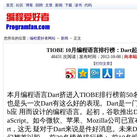
首页
|
社区
|
博客
|
招聘
|
文章
|
新闻
|
下载
|
读书
|
代码
您所在的位置：
编程爱好者网站
－
新闻
－ 正文
TIOBE 10月编程语言排行榜：Dar
48431 次阅读 | 发布时间：2012-10-08 |
向本站
【
打印文章
】
本月编程语言Dart挤进入TIOBE排行榜前5
也是头一次Dart有这么好的表现。Dart是
b应 用而设计的编程语言。起初，谷歌推出Da
aScript。如今微软、苹果、Mozilla公司
rt，这无 疑对于Dart来说是件好消息。未来