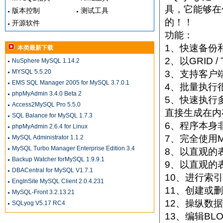
具，它能够在
版本控制
测试工具
的！！
开源软件
功能：
1、快速备份
本类最新下载
2、以GRID 
NuSphere MySQL 1.14.2
MYSQL 5.5.20
3、支持客户
EMS SQL Manager 2005 for MySQL 3.7.0.1
4、批量执行
phpMyAdmin 3.4.0 Beta 2
5、快速执行
Access2MySQL Pro 5.5.0
直接生成在内
SQL Balance for MySQL 1.7.3
6、程序本身非
phpMyAdmin 2.6.4 for Linux
7、完全使用My
MySQL Administrator 1.1.2
MySQL Turbo Manager Enterprise Edition 3.4
8、以直观的
Backup Watcher forMySQL 1.9.9.1
9、以直观的
DBACentral for MySQL V1.7.1
10、进行索
EngInSite MySQL Client 2.0.4.231
11、创建或
MySQL-Front 3.2.13.21
12、操纵数
SQLyog V5.17 RC4
13、编辑BLO