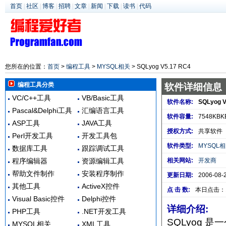
首页
|
社区
|
博客
|
招聘
|
文章
|
新闻
|
下载
|
读书
|
代码
您所在的位置：
首页
>
编程工具
>
MYSQL相关
> SQLyog V5.17 RC4
编程工具分类
软件详细信息
VC/C++工具
VB/Basic工具
软件名称:
SQLyog V
Pascal&Delphi工具
汇编语言工具
软件容量:
7548KBK
ASP工具
JAVA工具
授权方式:
共享软件
Perl开发工具
开发工具包
软件类型:
MYSQL
数据库工具
跟踪调试工具
程序编辑器
资源编辑工具
相关网站:
开发商
帮助文件制作
安装程序制作
更新日期:
2006-08-
其他工具
ActiveX控件
点 击 数:
本日点击：
Visual Basic控件
Delphi控件
详细介绍:
PHP工具
.NET开发工具
SQLyog 
MYSQL相关
XML工具