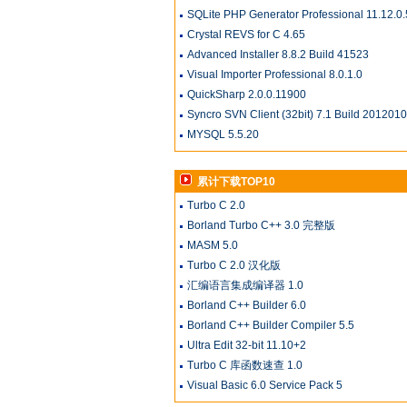
SQLite PHP Generator Professional 11.12.0.
Crystal REVS for C 4.65
Advanced Installer 8.8.2 Build 41523
Visual Importer Professional 8.0.1.0
QuickSharp 2.0.0.11900
Syncro SVN Client (32bit) 7.1 Build 201201
MYSQL 5.5.20
累计下载TOP10
Turbo C 2.0
Borland Turbo C++ 3.0 完整版
MASM 5.0
Turbo C 2.0 汉化版
汇编语言集成编译器 1.0
Borland C++ Builder 6.0
Borland C++ Builder Compiler 5.5
Ultra Edit 32-bit 11.10+2
Turbo C 库函数速查 1.0
Visual Basic 6.0 Service Pack 5