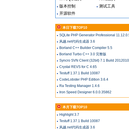
版本控制
测试工具
开源软件
本日下载TOP10
SQLite PHP Generator Professional 11.12.0.
风越.net代码生成器 3.6
Borland C++ Builder Compiler 5.5
Borland Turbo C++ 3.0 完整版
Syncro SVN Client (32bit) 7.1 Build 201201
Crystal REVS for C 4.65
Testuff 1.37.1 Build 10087
CodeLobster PHP Edition 3.6.4
Ra Testing Manager 1.4.6
Iron Speed Designer 6.0.0.35862
本月下载TOP10
Highlight 3.7
Testuff 1.37.1 Build 10087
风越.net代码生成器 3.6