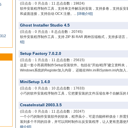
(日点击：0 月点击：11 总点击数：19824)
5
软件安装程序制作工具，支持单文件解压的安装，支持多卷，支持反安装，
和桌面连接，支持自动 OCX 注册。...
[详细介绍]
Ghost Installer Studio 4.5
(日点击：0 月点击：8 总点击数：20745)
0312
软件安装程序制作工具，支持 ZIP 和 RAR 两种压缩格式，支持多语言
绍]
Setup Factory 7.0.2.0
(日点击：1 月点击：11 总点击数：25615)
这是一套小而易用制作Setup安装软件。包括在“开始/程序”建立资料
Windows系统的Register加入内容， 还能在Win.ini和System.ini内加入..
MiniSetup 1.4.0
(日点击：0 月点击：10 总点击数：17633)
小巧的软件安装程序制作工具，它把要安装的文件压缩在单个自解压的 EXE
CreateInstall 2003.3.5
(日点击：0 月点击：11 总点击数：20247)
一个小巧的制作安装软件的软体，程序虽小，可是功能样样俱全！所需
装到多个不同的目录，并可以同时制作出反安装程序，让人更有意愿使用
细介绍]