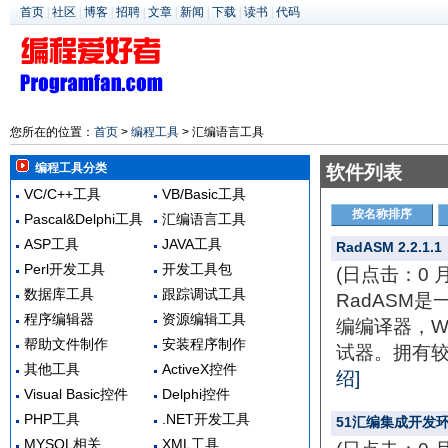
首页
|
社区
|
博客
|
招聘
|
文章
|
新闻
|
下载
|
读书
|
代码
您所在的位置：
首页
>
编程工具
> 汇编语言工具
编程工具分类
软件列表
VC/C++工具
VB/Basic工具
按名称排序
Pascal&Delphi工具
汇编语言工具
ASP工具
JAVA工具
RadASM 2.2.1.1
Perl开发工具
开发工具包
(日点击：0 
数据库工具
跟踪调试工具
RadASM
程序编辑器
资源编辑工具
编编译器，W
帮助文件制作
安装程序制作
试器。拥有较
其他工具
ActiveX控件
绍]
Visual Basic控件
Delphi控件
PHP工具
.NET开发工具
51汇编集成开发环境
MYSQL相关
XML工具