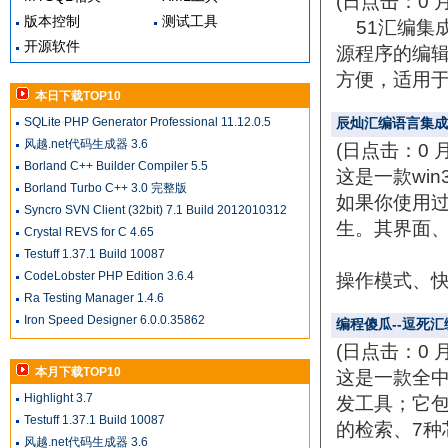
(日点击：0 
版本控制
测试工具
51汇编集成
开源软件
源程序的编
方便，适用于与
本日下载TOP10
SQLite PHP Generator Professional 11.12.0.5
辰灿汇编语言集成开
风越.net代码生成器 3.6
(日点击：0 
Borland C++ Builder Compiler 5.5
这是一款wi
Borland Turbo C++ 3.0 完整版
如果你使用过V
Syncro SVN Client (32bit) 7.1 Build 2012010312
生。其界面
Crystal REVS for C 4.65
Testuff 1.37.1 Build 10087
CodeLobster PHP Edition 3.6.4
操作模式、快捷
Ra Testing Manager 1.4.6
Iron Speed Designer 6.0.0.35862
编程傻瓜--逗死汇编
(日点击：0 
本月下载TOP10
这是一款全中
Highlight 3.7
发工具；它包括
Testuff 1.37.1 Build 10087
的检索、7种
风越.net代码生成器 3.6