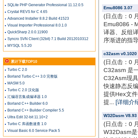
SQLite PHP Generator Professional 11.12.0.5
Emu8086 3.07
Crystal REVS for C 4.65
(日点击：0 
Advanced Installer 8.8.2 Build 41523
Emu8086 
Visual Importer Professional 8.0.1.0
译器、反组译
QuickSharp 2.0.0.11900
Syncro SVN Client (32bit) 7.1 Build 2012010312
序渐进的指导
MYSQL 5.5.20
c32asm v0.1020
(日点击：0 
累计下载TOP10
C32asm
Turbo C 2.0
Borland Turbo C++ 3.0 完整版
C32Asm
MASM 5.0
快速静态反编译
Turbo C 2.0 汉化版
提供Hex文
汇编语言集成编译器 1.0
提...
[详细介绍
Borland C++ Builder 6.0
Borland C++ Builder Compiler 5.5
W32Dasm V8.93
Ultra Edit 32-bit 11.10+2
(日点击：0 
Turbo C 库函数速查 1.0
Visual Basic 6.0 Service Pack 5
W32Das