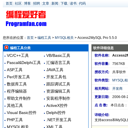
首页
|
社区
|
博客
|
招聘
|
文章
|
新闻
|
下载
|
读书
|
代码
您所在的位置：
首页
>
编程工具
>
MYSQL相关
> Access2MySQL Pro 5.5.0
编程工具分类
软件详细信息
VC/C++工具
VB/Basic工具
软件名称:
Access2M
Pascal&Delphi工具
汇编语言工具
软件容量:
7567KB
ASP工具
JAVA工具
授权方式:
共享软件
Perl开发工具
开发工具包
软件类型:
MYSQL
数据库工具
跟踪调试工具
相关网站:
开发商
程序编辑器
资源编辑工具
更新日期:
2006-08-
帮助文件制作
安装程序制作
其他工具
ActiveX控件
点 击 数:
本日点击：
Visual Basic控件
Delphi控件
详细介绍:
PHP工具
.NET开发工具
支持access和My
MYSQL相关
XML工具