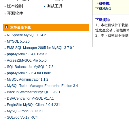
下载链接:
版本控制
测试工具
下载地址1
开源软件
下载须知:
1、本栏目软件下载
本类最新下载
址发生变动，请根据
NuSphere MySQL 1.14.2
2、本下载栏目不提
MYSQL 5.5.20
EMS SQL Manager 2005 for MySQL 3.7.0.1
phpMyAdmin 3.4.0 Beta 2
Access2MySQL Pro 5.5.0
SQL Balance for MySQL 1.7.3
phpMyAdmin 2.6.4 for Linux
MySQL Administrator 1.1.2
MySQL Turbo Manager Enterprise Edition 3.4
Backup Watcher forMySQL 1.9.9.1
DBACentral for MySQL V1.7.1
EngInSite MySQL Client 2.0.4.231
MySQL-Front 3.2.13.21
SQLyog V5.17 RC4