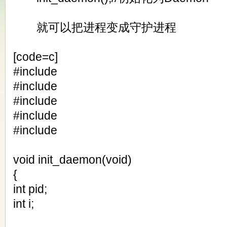
就可以把进程变成守护进程
[code=c]
#include
#include
#include
#include
#include
void init_daemon(void)
{
int pid;
int i;