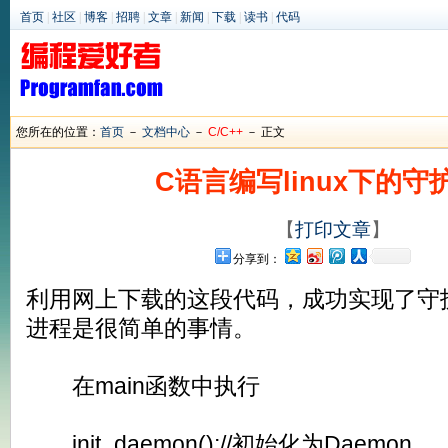
首页
|
社区
|
博客
|
招聘
|
文章
|
新闻
|
下载
|
读书
|
代码
您所在的位置：
首页
－
文档中心
－
C/C++
－ 正文
C语言编写linux下的守
【
打印文章
】
分享到：
利用网上下载的这段代码，成功实现了守
进程是很简单的事情。
在main函数中执行
init_daemon();//初始化为Daemon