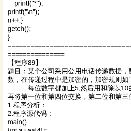
printf("*");
printf("\n");
n++;}
getch();
}
================================
===============
【程序89】
题目：某个公司采用公用电话传递数据，
数，在传递过程中是加密的，加密规则如
每位数字都加上5,然后用和除以10
再将第一位和第四位交换，第二位和第三
1.程序分析：
2.程序源代码：
main()
{int a,i,aa[4],t;