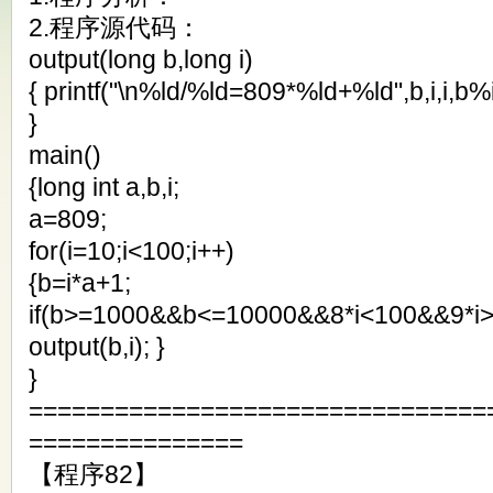
2.程序源代码：
output(long b,long i)
{ printf("\n%ld/%ld=809*%ld+%ld",b,i,i,b%i
}
main()
{long int a,b,i;
a=809;
for(i=10;i<100;i++)
{b=i*a+1;
if(b>=1000&&b<=10000&&8*i<100&&9*i
output(b,i); }
}
================================
===============
【程序82】