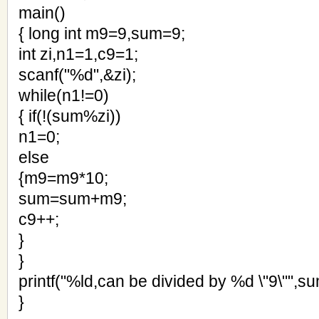
main()
{ long int m9=9,sum=9;
int zi,n1=1,c9=1;
scanf("%d",&zi);
while(n1!=0)
{ if(!(sum%zi))
n1=0;
else
{m9=m9*10;
sum=sum+m9;
c9++;
}
}
printf("%ld,can be divided by %d \"9\"",su
}