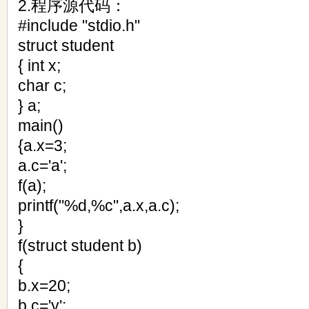
2.程序源代码：
#include "stdio.h"
struct student
{ int x;
char c;
} a;
main()
{a.x=3;
a.c='a';
f(a);
printf("%d,%c",a.x,a.c);
}
f(struct student b)
{
b.x=20;
b.c='y';