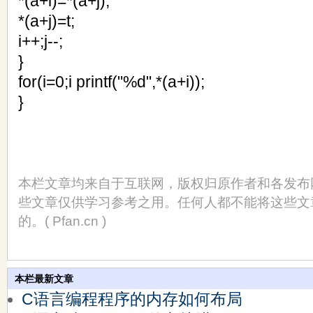
*(a+i)=*(a+j);
*(a+j)=t;
i++;j--;
}
for(i=0;i printf("%d",*(a+i));
}
本栏文章均来自于互联网，版权归原作者和各发布
些文章仅供学习参考之用。任何人都不能将这些文
的。( Pfan.cn )
本栏最新文章
C语言编程程序的内存如何布局