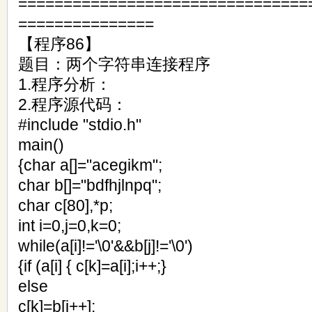
================================
===============
【程序86】
题目：两个字符串连接程序
1.程序分析：
2.程序源代码：
#include "stdio.h"
main()
{char a[]="acegikm";
char b[]="bdfhjlnpq";
char c[80],*p;
int i=0,j=0,k=0;
while(a[i]!='\0'&&b[j]!='\0')
{if (a[i] { c[k]=a[i];i++;}
else
c[k]=b[j++];