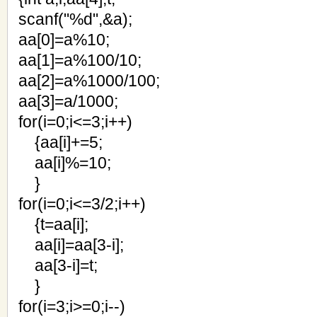
scanf("%d",&a);
aa[0]=a%10;
aa[1]=a%100/10;
aa[2]=a%1000/100;
aa[3]=a/1000;
for(i=0;i<=3;i++)
{aa[i]+=5;
aa[i]%=10;
}
for(i=0;i<=3/2;i++)
{t=aa[i];
aa[i]=aa[3-i];
aa[3-i]=t;
}
for(i=3;i>=0;i--)