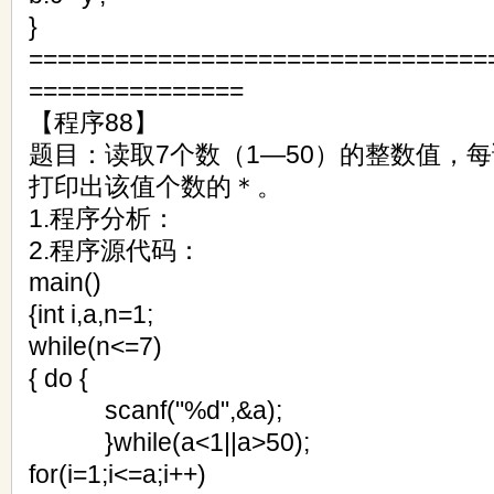
}
================================
===============
【程序88】
题目：读取7个数（1—50）的整数值，
打印出该值个数的＊。
1.程序分析：
2.程序源代码：
main()
{int i,a,n=1;
while(n<=7)
{ do {
scanf("%d",&a);
}while(a<1||a>50);
for(i=1;i<=a;i++)