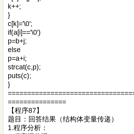
k++;
}
c[k]='\0';
if(a[i]=='\0')
p=b+j;
else
p=a+i;
strcat(c,p);
puts(c);
}
================================
===============
【程序87】
题目：回答结果（结构体变量传递）
1.程序分析：