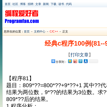
首页
|
社区
|
博客
|
招聘
|
文章
|
新闻
|
下载
|
读书
|
代码
您所在的位置：
首页
－
文档中心
－
C/C++
－ 正文
经典c程序100例(81--9
【
打印文章
】
分享到：
【程序81】
题目：809*??=800*??+9*??+1 其中?
结果为两位数，9*??的结果为3位数。求
809*??后的结果。
1.程序分析：