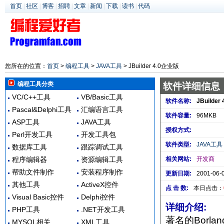
首页
|
社区
|
博客
|
招聘
|
文章
|
新闻
|
下载
|
读书
|
代码
您所在的位置：
首页
>
编程工具
>
JAVA工具
> JBuilder 4.0企业版
编程工具分类
软件详细信息
VC/C++工具
VB/Basic工具
软件名称:
JBuilde
Pascal&Delphi工具
汇编语言工具
软件容量:
96MKB
ASP工具
JAVA工具
授权方式:
Perl开发工具
开发工具包
软件类型:
JAVA工具
数据库工具
跟踪调试工具
程序编辑器
资源编辑工具
相关网站:
开发商
帮助文件制作
安装程序制作
更新日期:
2001-06-
其他工具
ActiveX控件
点 击 数:
本日点击：
Visual Basic控件
Delphi控件
详细介绍:
PHP工具
.NET开发工具
著名的Borl
MYSQL相关
XML工具