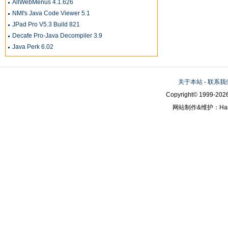
AllWebMenus 4.1.626
NMI's Java Code Viewer 5.1
JPad Pro V5.3 Build 821
Decafe Pro-Java Decompiler 3.9
Java Perk 6.02
关于本站
-
联系我
Copyright© 1999-2026
网站制作&维护：Hanni