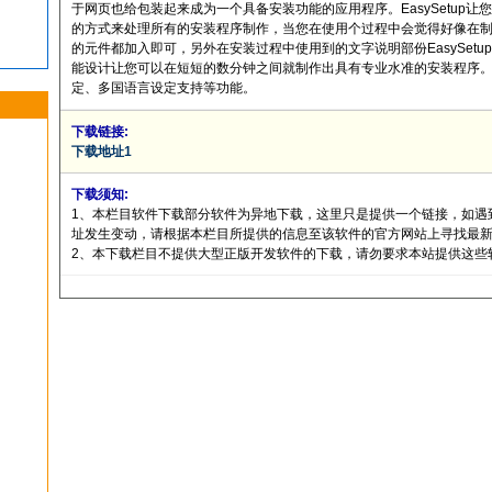
于网页也给包装起来成为一个具备安装功能的应用程序。EasySetup
的方式来处理所有的安装程序制作，当您在使用个过程中会觉得好像在制作P
的元件都加入即可，另外在安装过程中使用到的文字说明部份EasySet
能设计让您可以在短短的数分钟之间就制作出具有专业水准的安装程序。除此
定、多国语言设定支持等功能。
下载链接:
下载地址1
下载须知:
1、本栏目软件下载部分软件为异地下载，这里只是提供一个链接，如遇
址发生变动，请根据本栏目所提供的信息至该软件的官方网站上寻找最
2、本下载栏目不提供大型正版开发软件的下载，请勿要求本站提供这些