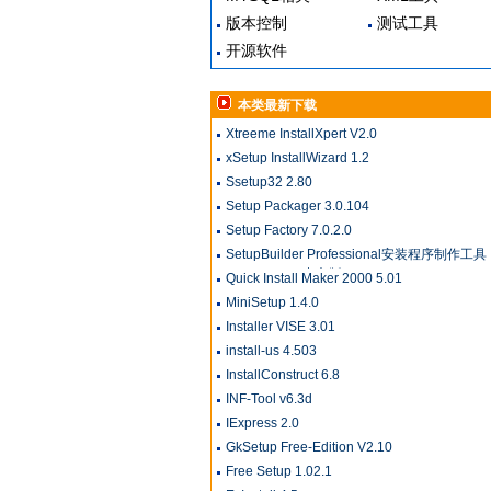
版本控制
测试工具
开源软件
本类最新下载
Xtreeme InstallXpert V2.0
xSetup InstallWizard 1.2
Ssetup32 2.80
Setup Packager 3.0.104
Setup Factory 7.0.2.0
SetupBuilder Professional安装程序制作工具
1.50sc(SP6) 中文版
Quick Install Maker 2000 5.01
MiniSetup 1.4.0
Installer VISE 3.01
install-us 4.503
InstallConstruct 6.8
INF-Tool v6.3d
IExpress 2.0
GkSetup Free-Edition V2.10
Free Setup 1.02.1