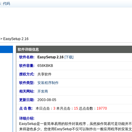
书
|
代码
> EasySetup 2.16
软件详细信息
软件名称:
EasySetup 2.16
[下载]
软件容量:
658KBKB
授权方式:
共享软件
软件类型:
安装程序制作
相关网站:
开发商
更新日期:
2003-08-05
点 击 数:
本日点击：
3
本月点击：
15
总点击数：
19770
详细介绍:
EasySetup是一套简单易用的软件封装程序，虽然操作简易可是功能并不会比知名的Inst
来得逊色多少。您使用EasySetup不仅可以制作出一般应用程序的安装文件，