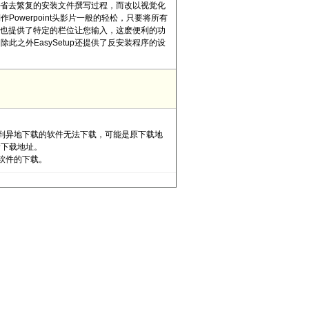
让您省去繁复的安装文件撰写过程，而改以视觉化
owerpoint头影片一般的轻松，只要将所有
up也提供了特定的栏位让您输入，这麽便利的功
之外EasySetup还提供了反安装程序的设
到异地下载的软件无法下载，可能是原下载地
新下载地址。
软件的下载。