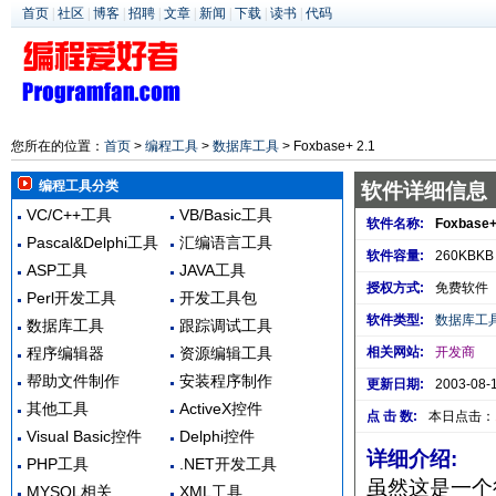
首页
|
社区
|
博客
|
招聘
|
文章
|
新闻
|
下载
|
读书
|
代码
您所在的位置：
首页
>
编程工具
>
数据库工具
> Foxbase+ 2.1
编程工具分类
软件详细信息
VC/C++工具
VB/Basic工具
软件名称:
Foxbase+
Pascal&Delphi工具
汇编语言工具
软件容量:
260KBKB
ASP工具
JAVA工具
授权方式:
免费软件
Perl开发工具
开发工具包
软件类型:
数据库工
数据库工具
跟踪调试工具
程序编辑器
资源编辑工具
相关网站:
开发商
帮助文件制作
安装程序制作
更新日期:
2003-08-
其他工具
ActiveX控件
点 击 数:
本日点击：
Visual Basic控件
Delphi控件
详细介绍:
PHP工具
.NET开发工具
虽然这是一个
MYSQL相关
XML工具