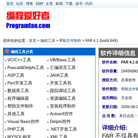
首页
|
社区
|
博客
|
招聘
|
文章
|
新闻
|
下载
|
读书
|
代码
您所在的位置：
首页
>
编程工具
>
帮助文件制作
> FAR 4.1 (build 649)
编程工具分类
软件详细信息
VC/C++工具
VB/Basic工具
软件名称:
FAR 4.1 (
Pascal&Delphi工具
汇编语言工具
软件容量:
2845KBK
ASP工具
JAVA工具
授权方式:
共享软件
Perl开发工具
开发工具包
软件类型:
帮助文件
数据库工具
跟踪调试工具
程序编辑器
资源编辑工具
相关网站:
开发商
帮助文件制作
安装程序制作
更新日期:
2006-06-
其他工具
ActiveX控件
点 击 数:
本日点击：
Visual Basic控件
Delphi控件
详细介绍:
PHP工具
.NET开发工具
FAR 不仅
MYSQL相关
XML工具