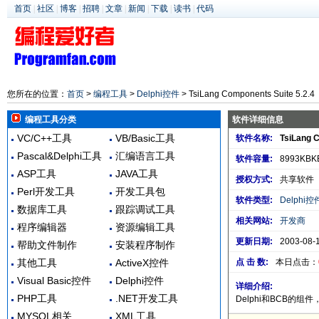
首页
|
社区
|
博客
|
招聘
|
文章
|
新闻
|
下载
|
读书
|
代码
您所在的位置：
首页
>
编程工具
>
Delphi控件
> TsiLang Components Suite 5.2.4
编程工具分类
软件详细信息
VC/C++工具
VB/Basic工具
软件名称:
TsiLang C
Pascal&Delphi工具
汇编语言工具
软件容量:
8993KBK
ASP工具
JAVA工具
授权方式:
共享软件
Perl开发工具
开发工具包
软件类型:
Delphi控
数据库工具
跟踪调试工具
相关网站:
开发商
程序编辑器
资源编辑工具
更新日期:
2003-08-
帮助文件制作
安装程序制作
其他工具
ActiveX控件
点 击 数:
本日点击：
Visual Basic控件
Delphi控件
详细介绍:
PHP工具
.NET开发工具
Delphi和BCB的
MYSQL相关
XML工具