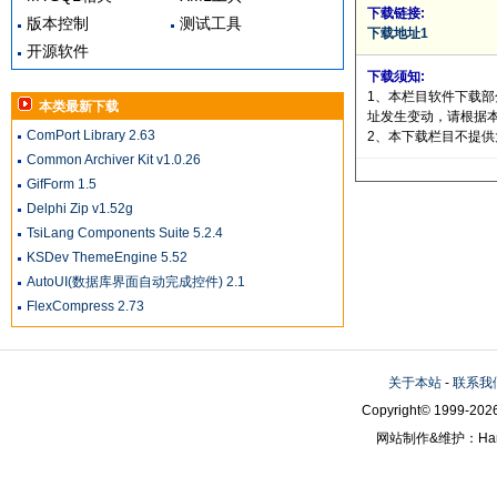
下载链接:
版本控制
测试工具
下载地址1
开源软件
下载须知:
1、本栏目软件下载
本类最新下载
址发生变动，请根据
ComPort Library 2.63
2、本下载栏目不提
Common Archiver Kit v1.0.26
GifForm 1.5
Delphi Zip v1.52g
TsiLang Components Suite 5.2.4
KSDev ThemeEngine 5.52
AutoUI(数据库界面自动完成控件) 2.1
FlexCompress 2.73
关于本站
-
联系我
Copyright© 1999-2026
网站制作&维护：Hanni