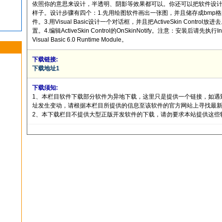
依照你的意思来设计，半透明、阴影等效果都可以。你还可以把软件设计得
样子。设计步骤有四个：1.先用绘图软件画出一张图，并且储存成bmp格式。
件。3.用Visual Basic设计一个对话框，并且把ActiveSkin Control
置。4.编辑ActiveSkin Control的OnSkinNotify。注意：安装后请先
Visual Basic 6.0 Runtime Module。
下载链接:
下载地址1
下载须知:
1、本栏目软件下载部分软件为异地下载，这里只是提供一个链接，如遇
址发生变动，请根据本栏目所提供的信息至该软件的官方网站上寻找最
2、本下载栏目不提供大型正版开发软件的下载，请勿要求本站提供这些