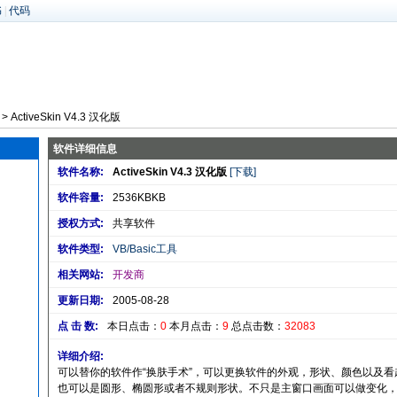
书
|
代码
> ActiveSkin V4.3 汉化版
软件详细信息
软件名称:
ActiveSkin V4.3 汉化版
[下载]
软件容量:
2536KBKB
授权方式:
共享软件
软件类型:
VB/Basic工具
相关网站:
开发商
更新日期:
2005-08-28
点 击 数:
本日点击：
0
本月点击：
9
总点击数：
32083
详细介绍:
可以替你的软件作“换肤手术”，可以更换软件的外观，形状、颜色以及
也可以是圆形、椭圆形或者不规则形状。不只是主窗口画面可以做变化