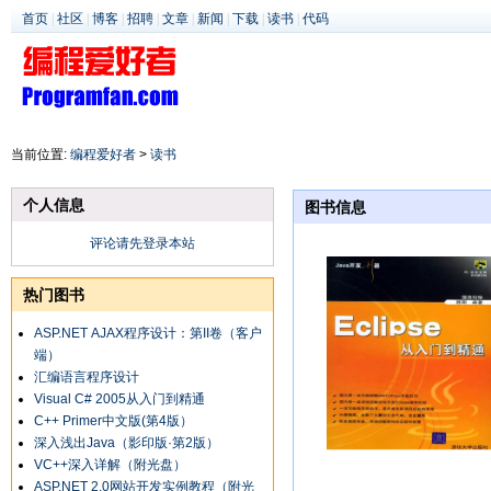
首页
|
社区
|
博客
|
招聘
|
文章
|
新闻
|
下载
|
读书
|
代码
当前位置:
编程爱好者
>
读书
个人信息
图书信息
评论请先登录本站
热门图书
ASP.NET AJAX程序设计：第II卷（客户
端）
汇编语言程序设计
Visual C# 2005从入门到精通
C++ Primer中文版(第4版）
深入浅出Java（影印版·第2版）
VC++深入详解（附光盘）
ASP.NET 2.0网站开发实例教程（附光