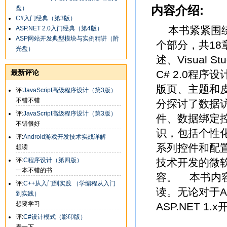
内容介绍:
盘）
C#入门经典（第3版）
本书紧紧围绕A
ASP.NET 2.0入门经典（第4版）
ASP网站开发典型模块与实例精讲（附
个部分，共18章
光盘）
述、Visual 
最新评论
C# 2.0程
版页、主题和
评:
JavaScript高级程序设计（第3版）
不错不错
分探讨了数据
评:
JavaScript高级程序设计（第3版）
件、数据绑定
不错很好
识，包括个性
评:
Android游戏开发技术实战详解
系列控件和配置
想读
评:
C程序设计（第四版）
技术开发的微软经
一本不错的书
容。 本书内
评:
C++从入门到实践 （学编程从入门
读。无论对于A
到实践）
想要学习
ASP.NET 
评:
C#设计模式（影印版）