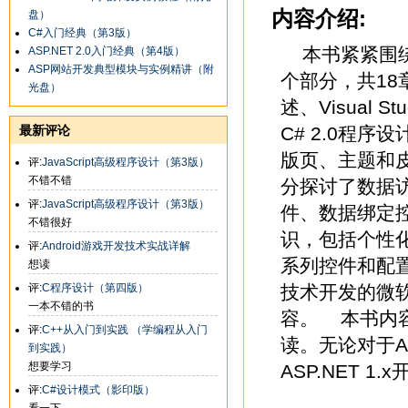
内容介绍:
盘）
C#入门经典（第3版）
本书紧紧围绕A
ASP.NET 2.0入门经典（第4版）
ASP网站开发典型模块与实例精讲（附
个部分，共18章
光盘）
述、Visual 
最新评论
C# 2.0程
版页、主题和
评:
JavaScript高级程序设计（第3版）
不错不错
分探讨了数据
评:
JavaScript高级程序设计（第3版）
件、数据绑定
不错很好
识，包括个性
评:
Android游戏开发技术实战详解
系列控件和配置
想读
评:
C程序设计（第四版）
技术开发的微软经
一本不错的书
容。 本书内
评:
C++从入门到实践 （学编程从入门
读。无论对于A
到实践）
想要学习
ASP.NET 
评:
C#设计模式（影印版）