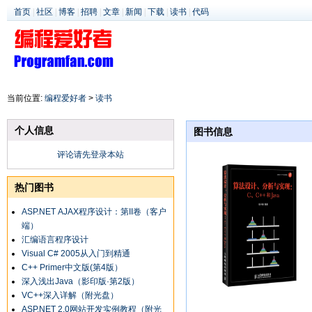
首页
|
社区
|
博客
|
招聘
|
文章
|
新闻
|
下载
|
读书
|
代码
当前位置:
编程爱好者
>
读书
个人信息
图书信息
评论请先登录本站
热门图书
ASP.NET AJAX程序设计：第II卷（客户
端）
汇编语言程序设计
Visual C# 2005从入门到精通
C++ Primer中文版(第4版）
深入浅出Java（影印版·第2版）
VC++深入详解（附光盘）
ASP.NET 2.0网站开发实例教程（附光