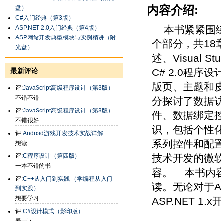
内容介绍:
盘）
C#入门经典（第3版）
本书紧紧围绕A
ASP.NET 2.0入门经典（第4版）
ASP网站开发典型模块与实例精讲（附
个部分，共18章
光盘）
述、Visual 
最新评论
C# 2.0程
版页、主题和
评:
JavaScript高级程序设计（第3版）
不错不错
分探讨了数据
评:
JavaScript高级程序设计（第3版）
件、数据绑定
不错很好
识，包括个性
评:
Android游戏开发技术实战详解
系列控件和配置
想读
评:
C程序设计（第四版）
技术开发的微软经
一本不错的书
容。 本书内
评:
C++从入门到实践 （学编程从入门
读。无论对于A
到实践）
想要学习
ASP.NET 
评:
C#设计模式（影印版）