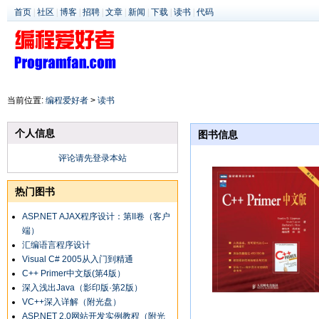
首页
|
社区
|
博客
|
招聘
|
文章
|
新闻
|
下载
|
读书
|
代码
当前位置:
编程爱好者
>
读书
个人信息
图书信息
评论请先登录本站
热门图书
ASP.NET AJAX程序设计：第II卷（客户
端）
汇编语言程序设计
Visual C# 2005从入门到精通
C++ Primer中文版(第4版）
深入浅出Java（影印版·第2版）
VC++深入详解（附光盘）
ASP.NET 2.0网站开发实例教程（附光