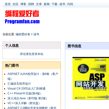
首页
|
社区
|
博客
|
招聘
|
文章
|
新闻
|
下载
|
读书
|
代码
当前位置:
编程爱好者
>
读书
个人信息
图书信息
评论请先登录本站
热门图书
ASP.NET AJAX程序设计：第II卷（客户
端）
汇编语言程序设计
Visual C# 2005从入门到精通
C++ Primer中文版(第4版）
深入浅出Java（影印版·第2版）
VC++深入详解（附光盘）
ASP.NET 2.0网站开发实例教程（附光