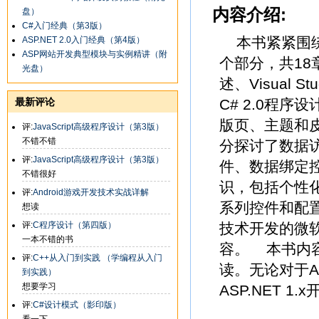
内容介绍:
盘）
C#入门经典（第3版）
本书紧紧围绕A
ASP.NET 2.0入门经典（第4版）
ASP网站开发典型模块与实例精讲（附
个部分，共18章
光盘）
述、Visual 
最新评论
C# 2.0程
版页、主题和
评:
JavaScript高级程序设计（第3版）
不错不错
分探讨了数据
评:
JavaScript高级程序设计（第3版）
件、数据绑定
不错很好
识，包括个性
评:
Android游戏开发技术实战详解
系列控件和配置
想读
评:
C程序设计（第四版）
技术开发的微软经
一本不错的书
容。 本书内
评:
C++从入门到实践 （学编程从入门
读。无论对于A
到实践）
想要学习
ASP.NET 
评:
C#设计模式（影印版）