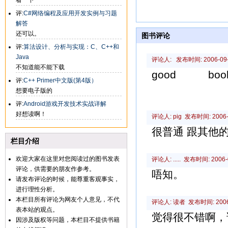
看一下
评:
C#网络编程及应用开发实例与习题
解答
还可以。
图书评论
评:
算法设计、分析与实现：C、C++和
Java
评论人: 发布时间: 2006-09-2
不知道能不能下载
good boo
评:
C++ Primer中文版(第4版）
想要电子版的
评:
Android游戏开发技术实战详解
好想读啊！
评论人: pig 发布时间: 2006-0
很普通 跟其他
栏目介绍
欢迎大家在这里对您阅读过的图书发表
评论人: ..... 发布时间: 2006-0
评论，供需要的朋友作参考。
唔知。
请发布评论的时候，能尊重客观事实，
进行理性分析。
本栏目所有评论为网友个人意见，不代
评论人: 读者 发布时间: 2006-1
表本站的观点。
觉得很不错啊，
因涉及版权等问题，本栏目不提供书籍