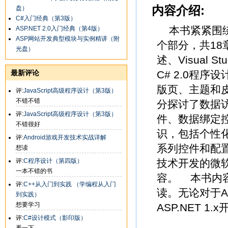
内容介绍:
盘）
C#入门经典（第3版）
本书紧紧围绕A
ASP.NET 2.0入门经典（第4版）
ASP网站开发典型模块与实例精讲（附
个部分，共18章
光盘）
述、Visual 
最新评论
C# 2.0程
版页、主题和
评:
JavaScript高级程序设计（第3版）
不错不错
分探讨了数据
评:
JavaScript高级程序设计（第3版）
件、数据绑定
不错很好
识，包括个性
评:
Android游戏开发技术实战详解
系列控件和配置
想读
评:
C程序设计（第四版）
技术开发的微软经
一本不错的书
容。 本书内
评:
C++从入门到实践 （学编程从入门
读。无论对于A
到实践）
想要学习
ASP.NET 
评:
C#设计模式（影印版）