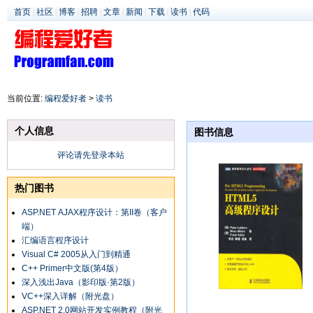
首页
|
社区
|
博客
|
招聘
|
文章
|
新闻
|
下载
|
读书
|
代码
当前位置:
编程爱好者
>
读书
个人信息
图书信息
评论请先登录本站
热门图书
ASP.NET AJAX程序设计：第II卷（客户
端）
汇编语言程序设计
Visual C# 2005从入门到精通
C++ Primer中文版(第4版）
深入浅出Java（影印版·第2版）
VC++深入详解（附光盘）
ASP.NET 2.0网站开发实例教程（附光