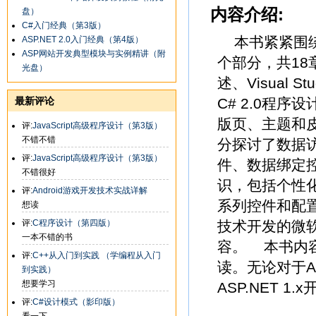
内容介绍:
盘）
C#入门经典（第3版）
本书紧紧围绕A
ASP.NET 2.0入门经典（第4版）
ASP网站开发典型模块与实例精讲（附
个部分，共18章
光盘）
述、Visual 
最新评论
C# 2.0程
版页、主题和
评:
JavaScript高级程序设计（第3版）
不错不错
分探讨了数据
评:
JavaScript高级程序设计（第3版）
件、数据绑定
不错很好
识，包括个性
评:
Android游戏开发技术实战详解
系列控件和配置
想读
评:
C程序设计（第四版）
技术开发的微软经
一本不错的书
容。 本书内
评:
C++从入门到实践 （学编程从入门
读。无论对于A
到实践）
想要学习
ASP.NET 
评:
C#设计模式（影印版）