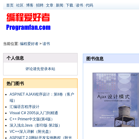
首页
|
社区
|
博客
|
招聘
|
文章
|
新闻
|
下载
|
读书
|
代码
当前位置:
编程爱好者
>
读书
个人信息
图书信息
评论请先登录本站
热门图书
ASP.NET AJAX程序设计：第II卷（客户
端）
汇编语言程序设计
Visual C# 2005从入门到精通
C++ Primer中文版(第4版）
深入浅出Java（影印版·第2版）
VC++深入详解（附光盘）
ASP.NET 2.0网站开发实例教程（附光