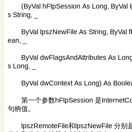
(ByVal hFtpSession As Long, ByVal l
s String, _
ByVal lpszNewFile As String, ByVal fFa
ean, _
ByVal dwFlagsAndAttributes As Long,
s Long, _
ByVal dwContext As Long) As Boole
第一个参数hFtpSession 是InternetC
句柄值。
lpszRemoteFile和lpszNewFile