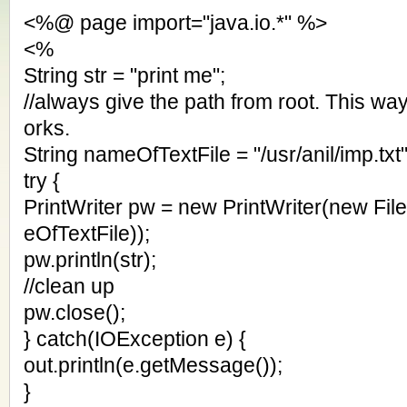
<%@ page import="java.io.*" %>
<%
String str = "print me";
//always give the path from root. This wa
orks.
String nameOfTextFile = "/usr/anil/imp.txt"
try {
PrintWriter pw = new PrintWriter(new F
eOfTextFile));
pw.println(str);
//clean up
pw.close();
} catch(IOException e) {
out.println(e.getMessage());
}