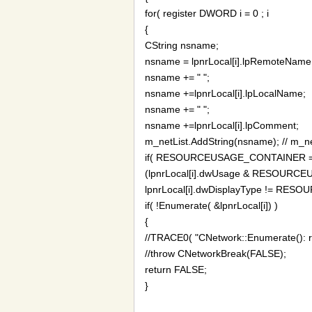
for( register DWORD i = 0 ; i
{
CString nsname;
nsname = lpnrLocal[i].lpRemoteName
nsname += " ";
nsname +=lpnrLocal[i].lpLocalName;
nsname += " ";
nsname +=lpnrLocal[i].lpComment;
m_netList.AddString(nsname); // m_ne
if( RESOURCEUSAGE_CONTAINER 
(lpnrLocal[i].dwUsage & RESOUR
lpnrLocal[i].dwDisplayType != RE
if( !Enumerate( &lpnrLocal[i]) )
{
//TRACE0( "CNetwork::Enumerate(): recu
//throw CNetworkBreak(FALSE);
return FALSE;
}