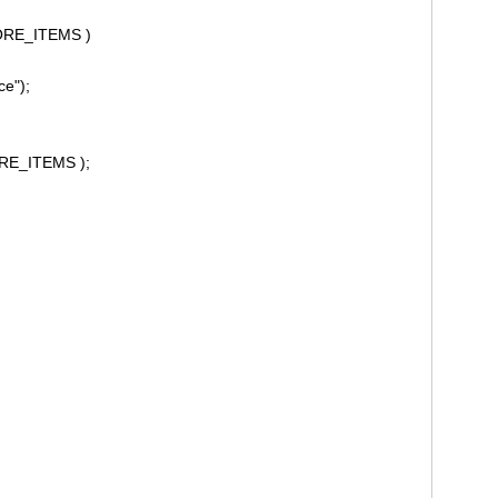
MORE_ITEMS )
e");
RE_ITEMS );