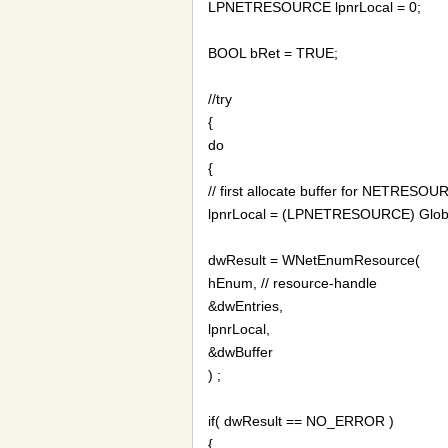
LPNETRESOURCE lpnrLocal = 0;
BOOL bRet = TRUE;
//try
{
do
{
// first allocate buffer for NETRESOUR
lpnrLocal = (LPNETRESOURCE) Global
dwResult = WNetEnumResource(
hEnum, // resource-handle
&dwEntries,
lpnrLocal,
&dwBuffer
) ;
if( dwResult == NO_ERROR )
{