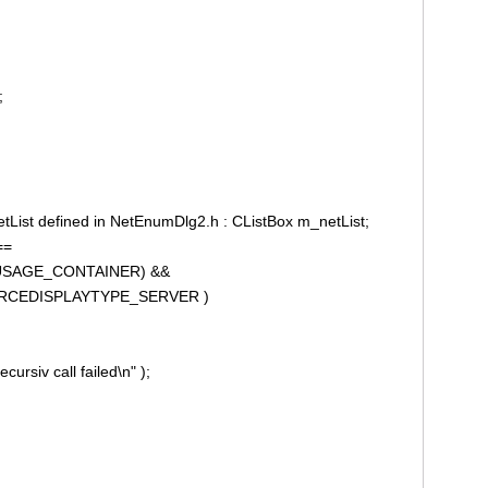
;
tList defined in NetEnumDlg2.h : CListBox m_netList;
==
CEUSAGE_CONTAINER) &&
SOURCEDISPLAYTYPE_SERVER )
rsiv call failed\n" );