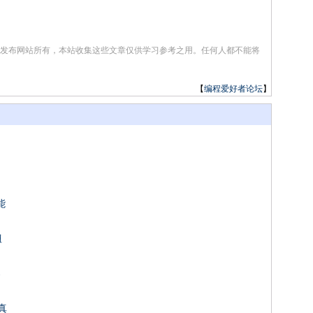
发布网站所有，本站收集这些文章仅供学习参考之用。任何人都不能将
【
编程爱好者论坛
】
能
钮
器
真