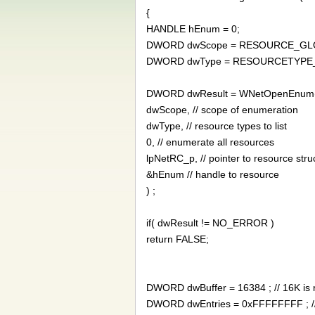
{
HANDLE hEnum = 0;
DWORD dwScope = RESOURCE_GL
DWORD dwType = RESOURCETYPE_
DWORD dwResult = WNetOpenEnum
dwScope, // scope of enumeration
dwType, // resource types to list
0, // enumerate all resources
lpNetRC_p, // pointer to resource struc
&hEnum // handle to resource
) ;
if( dwResult != NO_ERROR )
return FALSE;
DWORD dwBuffer = 16384 ; // 16K is 
DWORD dwEntries = 0xFFFFFFFF ; // e