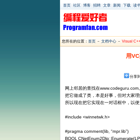
首页
|
社区
|
博客
|
招聘
|
文章
|
新闻
|
下载
|
读
您所在的位置：
首页
－
文档中心
－
Visual C+
用V
分享
网上邻居的查找在www.codeguru.c
把它做成了类，本是好事，但对大家理
所以现在把它实现在一对话框中，以便
#include <winnetwk.h>
#pragma comment(lib, “mpr.lib”)
BOOL CNetEnum2Dlg::Enumerate(L