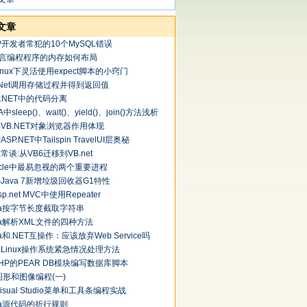
文章
P开发者常犯的10个MySQL错误
语言编程程序的内存如何布局
inux下灵活使用expect脚本的小窍门
.Net调用存储过程并得到返回值
P.NET中的代码分离
A中sleep()、wait()、yield()、join()方法浅析
VB.NET对象浏览器作用体现
SP.NET中Tailspin TravelUI层奥秘
常谈:从VB6迁移到VB.net
acle中最易忽视的两个重要进程
Java 7新增垃圾回收器G1特性
p.net MVC中使用Repeater
va按字节长度截取字符串
va解析XML文件的四种方法
va和.NET互操作：应该放弃Web Service吗
Linux操作系统紧急情况处理方法
HP的PEAR DB模块编写数据库脚本
)图形和图像编程(一)
)Visual Studio菜单和工具条编程实战
va源代码的折行规则