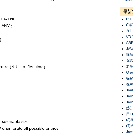
最新
OBALNET ;
PH
C
ANY ;
在L
VB
(
AS
JAV
详解
探索A
ture (NULL at first time)
老生
Or
探秘
在As
Ja
Ja
Ja
熟知
用P
(8
reasonable size
(7
numerate all possible entries
Ja