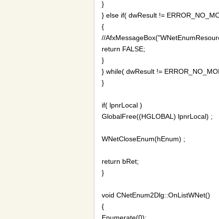
}
} else if( dwResult != ERROR_NO_
{
//AfxMessageBox("WNetEnumResourc
return FALSE;
}
} while( dwResult != ERROR_NO_MO
}
if( lpnrLocal )
GlobalFree((HGLOBAL) lpnrLocal) ;
WNetCloseEnum(hEnum) ;
return bRet;
}
void CNetEnum2Dlg::OnListWNet()
{
Enumerate(0);