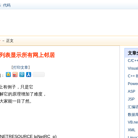
书
|
代码
+
－ 正文
文章
C列表显示所有网上邻居
C/C+
【
打印文章
】
Visua
到：
C++ B
Power
om上有例子，只是它
ASP
解它的原理增加了难度，
JSP
大家能一目了然。
汇编
数据
VB.ne
XML
PNETRESOURCE lpNetRC_p)
Linu